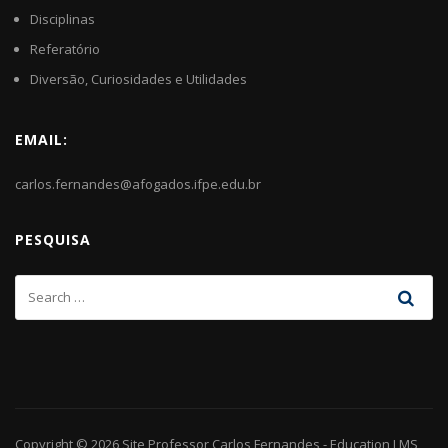
Disciplinas
Referatório
Diversão, Curiosidades e Utilidades
EMAIL:
carlos.fernandes@afogados.ifpe.edu.br
PESQUISA
Copyright © 2026
Site Professor Carlos Fernandes
-
Education LMS