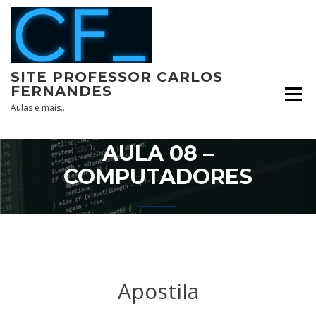
Skip
to
content
SITE PROFESSOR CARLOS
FERNANDES
Aulas e mais…
AULA 08 –
COMPUTADORES
Apostila