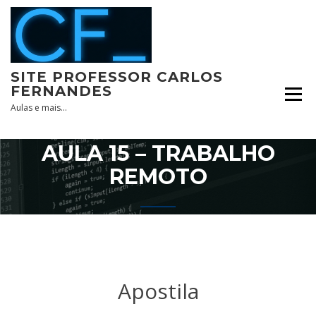
Skip
to
content
SITE PROFESSOR CARLOS
FERNANDES
Aulas e mais…
AULA 15 – TRABALHO
REMOTO
Apostila