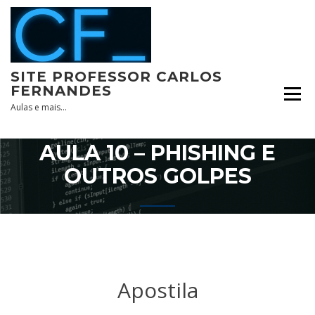
Skip
to
content
SITE PROFESSOR CARLOS
FERNANDES
Aulas e mais…
AULA 10 – PHISHING E
OUTROS GOLPES
Apostila