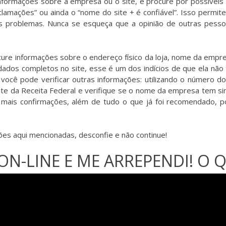
nformações sobre a empresa ou o site, e procure por possíveis n
mações” ou ainda o “nome do site + é confiável”. Isso permite 
is problemas. Nunca se esqueça que a opinião de outras pess
ocure informações sobre o endereço físico da loja, nome da emp
a dados completos no site, esse é um dos indícios de que ela nã
 você pode verificar outras informações: utilizando o número do
 site da Receita Federal e verifique se o nome da empresa tem s
a mais confirmações, além de tudo o que já foi recomendado, 
es aqui mencionadas, desconfie e não continue!
ON-LINE E ME ARREPENDI! O Q