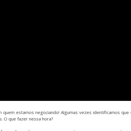
 quem estamos negociando! Algumas vezes identificamos que o
es. O que fazer nessa hora?