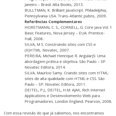
Janeiro – Brasil. Alta Books, 2013.
BULLTMAN, K. Brilliant JavaScript. Philadelphia,
Pennsylvania USA. Trans-Atlantic pubns, 2009.
Referências Complementares
HORSTMANN, C. S., CORNELL, G. Core Java Vol. 1
Basic Features, Nova Jersey – EUA. Prentice-
Hall, 2008.
SILVA, M S. Construindo sites com CSS e
(X)HTML. Novatec, 2007.
PEREIRA, Michael Henrique R. AngularJS: Uma
abordagem prática e objetiva. São Paulo – SP.
Novatec Editora, 2014.
SILVA, Maurício Samy. Criando sites com HTML:
sites de alta qualidade com HTML e CSS. São
Paulo – SP: Novatec Editora, 2011.
DEITEL, P.J., DEITEL, H.M. AJAX, Rich Internet
Applications e Desenvolvimento Web para
Programadores. London England. Pearson, 2008.
Com essa revisão do que já sabemos, nos encontramos