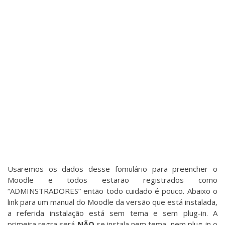
Usaremos os dados desse fomulário para preencher o
Moodle e todos estarão registrados como
“ADMINSTRADORES” então todo cuidado é pouco. Abaixo o
link para um manual do Moodle da versão que está instalada,
a referida instalação está sem tema e sem plug-in. A
primeira regra será
NÃO
se instala nem tema, nem plug-in o