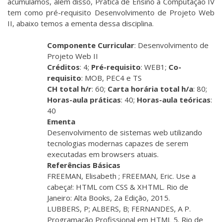
acumulamos, além disso, Prática de Ensino à Computação IV
tem como pré-requisito Desenvolvimento de Projeto Web
II, abaixo temos a ementa dessa disciplina.
Componente Curricular
: Desenvolvimento de
Projeto Web II
Créditos
: 4;
Pré-requisito
: WEB1;
Co-
requisito
: MOB, PEC4 e TS
CH total h/r
: 60;
Carta horária total h/a
: 80;
Horas-aula práticas
: 40;
Horas-aula teóricas
:
40
Ementa
Desenvolvimento de sistemas web utilizando
tecnologias modernas capazes de serem
executadas em browsers atuais.
Referências Básicas
FREEMAN, Elisabeth ; FREEMAN, Eric. Use a
cabeça!: HTML com CSS & XHTML. Rio de
Janeiro: Alta Books, 2a Edição, 2015.
LUBBERS, P; ALBERS, B; FERNANDES, A P.
Programação Profissional em HTML 5. Rio de