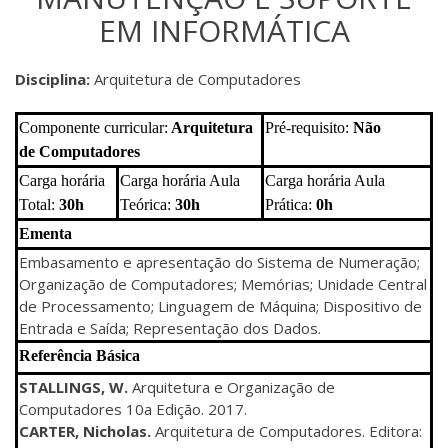
EM INFORMÁTICA
Disciplina:
Arquitetura de Computadores
Componente curricular:
Arquitetura
Pré-requisito:
Não
de Computadores
Carga horária
Carga horária Aula
Carga horária Aula
Total:
30
h
Teórica:
30h
Prática:
0h
Ementa
Embasamento e apresentação do Sistema de Numeração;
Organização de Computadores; Memórias; Unidade Central
de Processamento; Linguagem de Máquina; Dispositivo de
Entrada e Saída; Representação dos Dados.
Referência Básica
STALLINGS, W.
Arquitetura e Organização de
Computadores 10a Edição. 2017.
CARTER, Nicholas.
Arquitetura de Computadores. Editora: