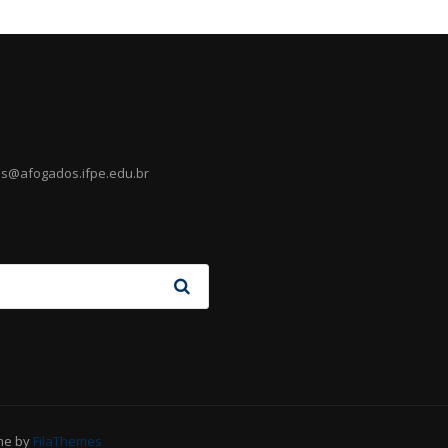
es@afogados.ifpe.edu.br
me by
FilaThemes