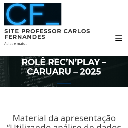
Skip
to
content
SITE PROFESSOR CARLOS
FERNANDES
Aulas e mais…
ROLÊ REC’N’PLAY –
CARUARU – 2025
Material da apresentação
“Utilizando análise de dados