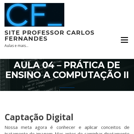
Skip
to
content
SITE PROFESSOR CARLOS
FERNANDES
Aulas e mais…
AULA 04 – PRÁTICA DE
ENSINO A COMPUTAÇÃO II
Captação Digital
Nossa meta agora é conhecer e aplicar conceitos de
tratamento de imagem. Mas antes de caminhar diretamente