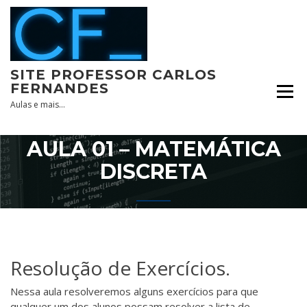
Skip
to
content
SITE PROFESSOR CARLOS
FERNANDES
Aulas e mais…
AULA 01 – MATEMÁTICA
DISCRETA
Resolução de Exercícios.
Nessa aula resolveremos alguns exercícios para que
qualquer um dos alunos possam resolver a lista de