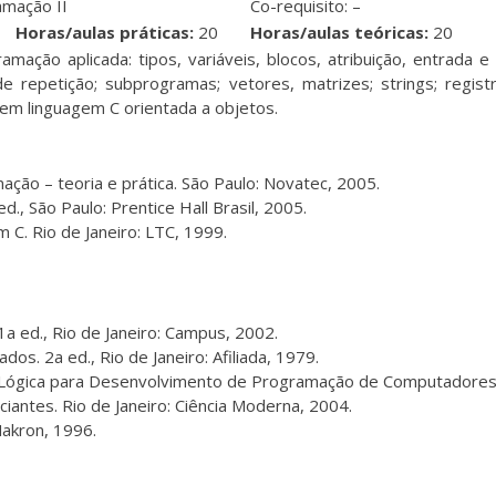
amação II
Co-requisito: –
Horas/aulas práticas:
20
Horas/aulas teóricas:
20
ação aplicada: tipos, variáveis, blocos, atribuição, entrada e 
 repetição; subprogramas; vetores, matrizes; strings; registro
m linguagem C orientada a objetos.
ção – teoria e prática. São Paulo: Novatec, 2005.
, São Paulo: Prentice Hall Brasil, 2005.
C. Rio de Janeiro: LTC, 1999.
a ed., Rio de Janeiro: Campus, 2002.
os. 2a ed., Rio de Janeiro: Afiliada, 1979.
: Lógica para Desenvolvimento de Programação de Computadores. 1
iantes. Rio de Janeiro: Ciência Moderna, 2004.
Makron, 1996.