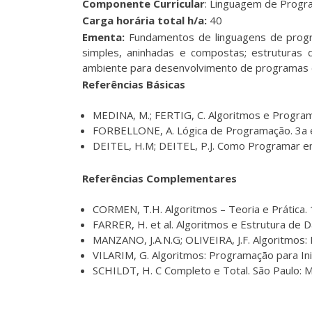
Componente Curricular
: Linguagem de Progr
Carga horária total h/a:
40
Ementa:
Fundamentos de linguagens de program
simples, aninhadas e compostas; estruturas de
ambiente para desenvolvimento de programas e
Referências Básicas
MEDINA, M.; FERTIG, C. Algoritmos e Programa
FORBELLONE, A. Lógica de Programação. 3a ed.
DEITEL, H.M; DEITEL, P.J. Como Programar em 
Referências Complementares
CORMEN, T.H. Algoritmos – Teoria e Prática. 1
FARRER, H. et al. Algoritmos e Estrutura de Dad
MANZANO, J.A.N.G; OLIVEIRA, J.F. Algoritmos
VILARIM, G. Algoritmos: Programação para Inic
SCHILDT, H. C Completo e Total. São Paulo: 