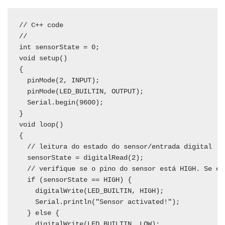
// C++ code

//

int sensorState = 0;

void setup()

{

  pinMode(2, INPUT);

  pinMode(LED_BUILTIN, OUTPUT);

  Serial.begin(9600);

}

void loop()

{

  // leitura do estado do sensor/entrada digital

  sensorState = digitalRead(2);

  // verifique se o pino do sensor está HIGH. Se est
  if (sensorState == HIGH) {

    digitalWrite(LED_BUILTIN, HIGH);

    Serial.println("Sensor activated!");

  } else {

    digitalWrite(LED_BUILTIN, LOW);
