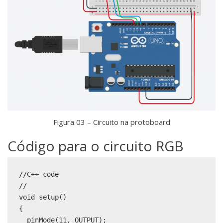
Figura 03 – Circuito na protoboard
Código para o circuito RGB
//C++ code

//

void setup()

{

  pinMode(11, OUTPUT);
