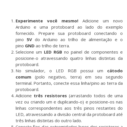
Experimente você mesmo!
Adicione um novo
Arduino e uma protoboard ao lado do exemplo
fornecido. Prepare sua protoboard conectando o
pino
5V
do Arduino ao trilho de alimentação e o
pino
GND
ao trilho de terra.
Selecione um
LED RGB
no painel de componentes e
posicione-o atravessando quatro linhas distintas da
protoboard.
No simulador, o LED RGB possui um
cátodo
comum
(polo negativo, terra) em seu segundo
terminal. Portanto, conecte essa linha/pino ao terra da
protoboard.
Adicione
três resistores
(arrastando todos de uma
vez ou criando um e duplicando-o) e posicione-os nas
linhas correspondentes aos três pinos restantes do
LED, atravessando a divisão central da protoboard até
três linhas distintas do outro lado.
Conecte fios das extremidades livres dos resistores a