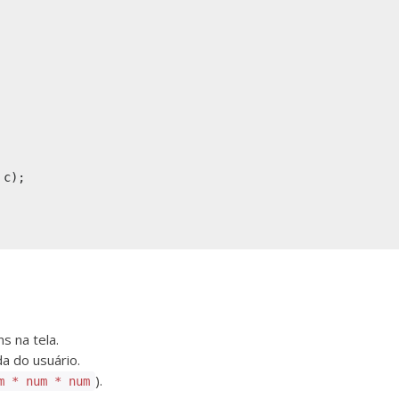
c);

s na tela.
a do usuário.
).
m * num * num