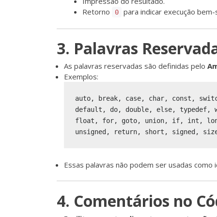
Impressão do resultado.
Retorno
para indicar execução bem-
0
3. Palavras Reservad
As palavras reservadas são definidas pelo
Am
Exemplos:
auto, break, case, char, const, switc
default, do, double, else, typedef, w
float, for, goto, union, if, int, lon
Essas palavras não podem ser usadas como id
4. Comentários no Có