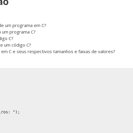
ão
 de um programa em C?
em um programa C?
igo C?
de um código C?
 em C e seus respectivos tamanhos e faixas de valores?
ros: ");
