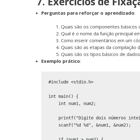
7. Exercícios de Fixaç
Perguntas para reforçar o aprendizado
:
Quais são os componentes básicos
Qual é o nome da função principal 
Como inserir comentários em um cód
Quais são as etapas da compilação 
Quais são os tipos básicos de dados
Exemplo prático
:
#include <stdio.h>

int main() {

    int num1, num2;

    printf("Digite dois números intei
    scanf("%d %d", &num1, &num2);

    if (num1 > num2) {
