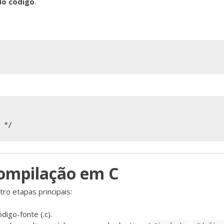
do código
.
ompilação em C
ro etapas principais:
igo-fonte (.c).