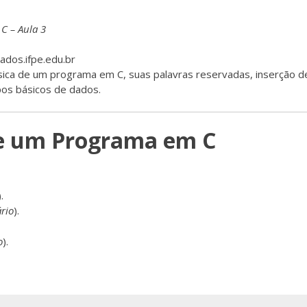
C – Aula 3
ados.ifpe.edu.br
ásica de um programa em C, suas palavras reservadas, inserção 
pos básicos de dados.
 de um Programa em C
).
rio
).
o
).