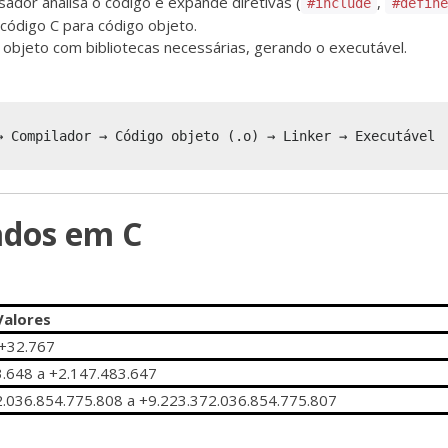
sador analisa o código e expande diretivas (
,
#include
#define
 código C para código objeto.
o objeto com bibliotecas necessárias, gerando o executável.
Dados em C
Valores
 +32.767
3.648 a +2.147.483.647
2.036.854.775.808 a +9.223.372.036.854.775.807