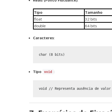
Reais (Ponto Flutuante)
:
Tipo
Tamanho
float
32 bits
double
64 bits
Caracteres
:
Tipo
:
void