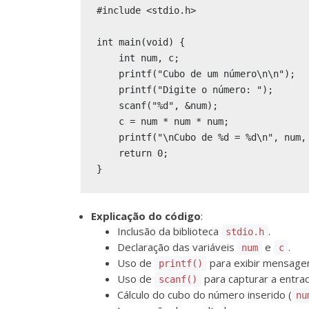
#include <stdio.h>

int main(void) {

    int num, c;

    printf("Cubo de um número\n\n");

    printf("Digite o número: ");

    scanf("%d", &num);

    c = num * num * num;

    printf("\nCubo de %d = %d\n", num, 
    return 0;

Explicação do código
:
Inclusão da biblioteca
.
stdio.h
Declaração das variáveis
e
.
num
c
Uso de
para exibir mensagen
printf()
Uso de
para capturar a entrad
scanf()
Cálculo do cubo do número inserido (
nu