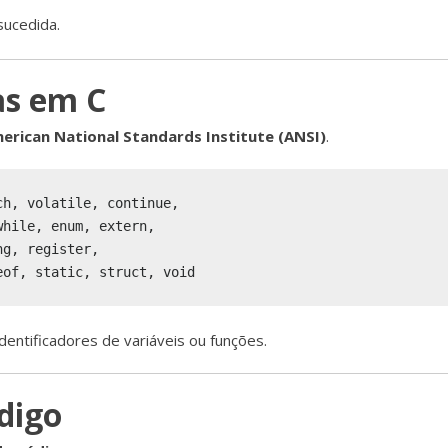
sucedida.
as em C
erican National Standards Institute (ANSI)
.
h, volatile, continue,

hile, enum, extern,

g, register,

entificadores de variáveis ou funções.
digo