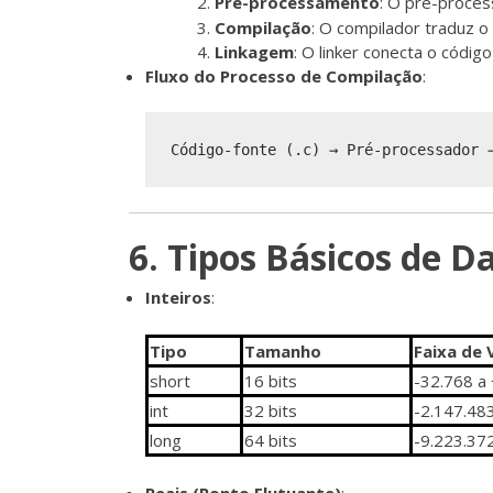
Pré-processamento
: O pré-proces
Compilação
: O compilador traduz o
Linkagem
: O linker conecta o códig
Fluxo do Processo de Compilação
:
6. Tipos Básicos de 
Inteiros
:
Tipo
Tamanho
Faixa de 
short
16 bits
-32.768 a
int
32 bits
-2.147.48
long
64 bits
-9.223.37