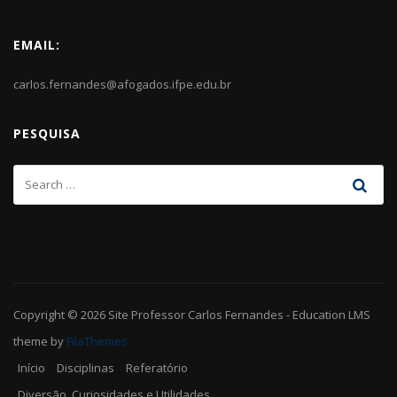
EMAIL:
carlos.fernandes@afogados.ifpe.edu.br
PESQUISA
Copyright © 2026
Site Professor Carlos Fernandes
-
Education LMS
theme by
FilaThemes
Início
Disciplinas
Referatório
Diversão, Curiosidades e Utilidades