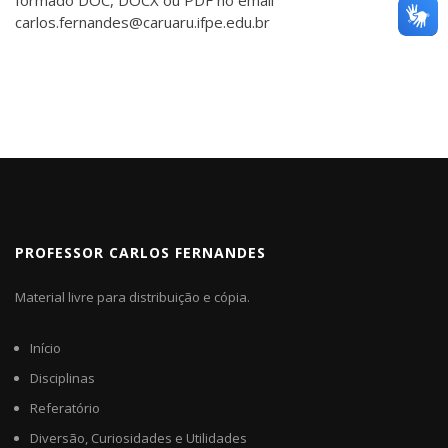
formado DOC, DOCX ou PDF no email
carlos.fernandes@caruaru.ifpe.edu.br
PROFESSOR CARLOS FERNANDES
Material livre para distribuição e cópia.
Início
Disciplinas
Referatório
Diversão, Curiosidades e Utilidades