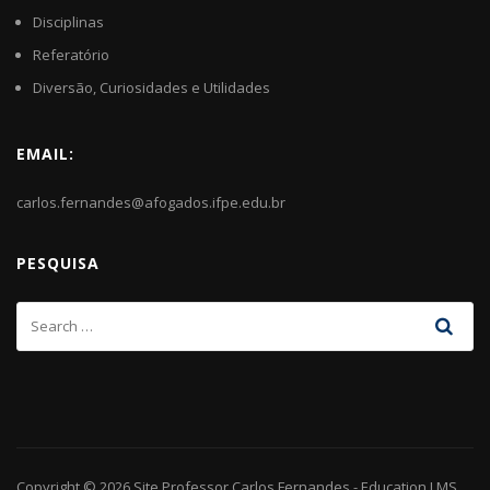
Disciplinas
Referatório
Diversão, Curiosidades e Utilidades
EMAIL:
carlos.fernandes@afogados.ifpe.edu.br
PESQUISA
Copyright © 2026
Site Professor Carlos Fernandes
-
Education LMS