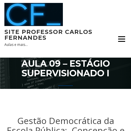
Skip
to
content
SITE PROFESSOR CARLOS
FERNANDES
Aulas e mais…
AULA 09 – ESTÁGIO
SUPERVISIONADO I
Gestão Democrática da
Escola Pública: Concepção e