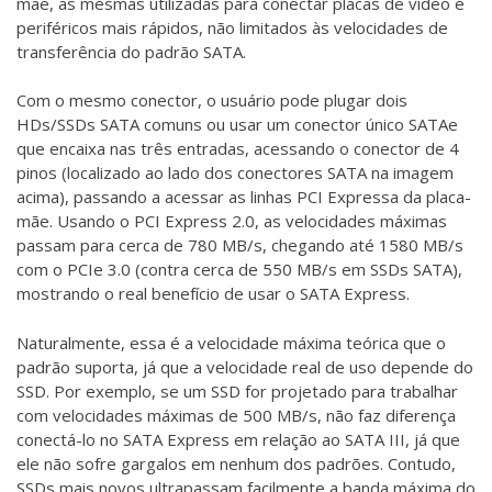
mãe, as mesmas utilizadas para conectar placas de vídeo e
periféricos mais rápidos, não limitados às velocidades de
transferência do padrão SATA.
Com o mesmo conector, o usuário pode plugar dois
HDs/SSDs SATA comuns ou usar um conector único SATAe
que encaixa nas três entradas, acessando o conector de 4
pinos (localizado ao lado dos conectores SATA na imagem
acima), passando a acessar as linhas PCI Expressa da placa-
mãe. Usando o PCI Express 2.0, as velocidades máximas
passam para cerca de 780 MB/s, chegando até 1580 MB/s
com o PCIe 3.0 (contra cerca de 550 MB/s em SSDs SATA),
mostrando o real benefício de usar o SATA Express.
Naturalmente, essa é a velocidade máxima teórica que o
padrão suporta, já que a velocidade real de uso depende do
SSD. Por exemplo, se um SSD for projetado para trabalhar
com velocidades máximas de 500 MB/s, não faz diferença
conectá-lo no SATA Express em relação ao SATA III, já que
ele não sofre gargalos em nenhum dos padrões. Contudo,
SSDs mais novos ultrapassam facilmente a banda máxima do