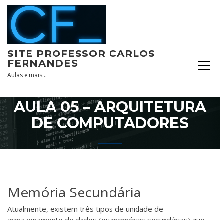
Skip
to
content
SITE PROFESSOR CARLOS
FERNANDES
Aulas e mais…
AULA 05 – ARQUITETURA
DE COMPUTADORES
Memória Secundária
Atualmente, existem três tipos de unidade de
armazenamento de dados (ou memórias secundárias) que