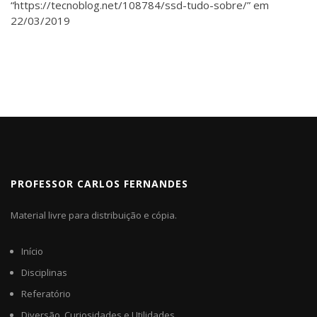
“https://tecnoblog.net/108784/ssd-tudo-sobre/” em
22/03/2019
PROFESSOR CARLOS FERNANDES
Material livre para distribuição e cópia.
Início
Disciplinas
Referatório
Diversão, Curiosidades e Utilidades