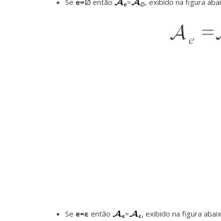
Se
e=∅
então
=
, exibido na figura aba
e
∅
Se
e=ε
então
=
, exibido na figura abai
e
ε