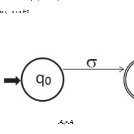
aixo, com
σ
∈Σ
;
i
=
e
σi