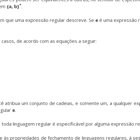
*
gem
{a, b}
.
agem que uma expressão regular descreve. Se
e
é uma expressão r
 casos, de acordo com as equações a seguir:
cê atribua um conjunto de cadeias, e somente um, a qualquer e
egular
e
.
oda linguagem regular é especificável por alguma expressão reg
 às propriedades de fechamento de linguagens regulares, à seg