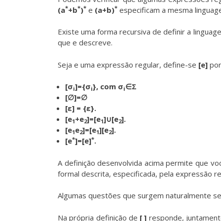
*
*
*
*
(a
+b
)
e
(a+b)
especificam a mesma lingua
Existe uma forma recursiva de definir a lingu
que e descreve.
Seja e uma expressão regular, define-se
[e]
por
[σ
]={σ
}, com σ
∈Σ
i
i
i
[∅]=∅
[ε] = {ε}.
[e
+e
]=[e
]∪[e
].
1
2
1
2
[e
e
]=[e
][e
].
1
2
1
2
*
*
[e
]=[e]
.
A definição desenvolvida acima permite que vo
formal descrita, especificada, pela expressão r
Algumas questões que surgem naturalmente se t
Na própria definição de
[ ]
responde, juntamente