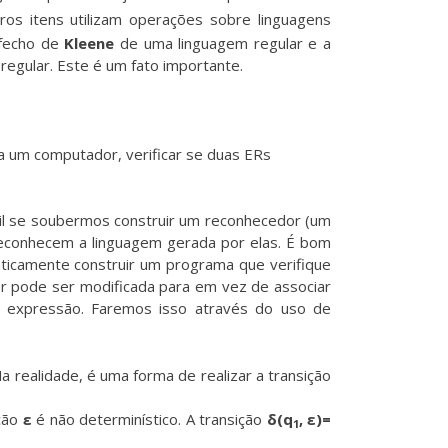
ros itens utilizam operações sobre linguagens
 fecho de
Kleene
de uma linguagem regular e a
regular. Este é um fato importante.
ra um computador, verificar se duas ERs
til se soubermos construir um reconhecedor (um
reconhecem a linguagem gerada por elas. É bom
ticamente construir um programa que verifique
ior pode ser modificada para em vez de associar
a expressão. Faremos isso através do uso de
Na realidade, é uma forma de realizar a transição
ição
ε
é não determinístico. A transição
δ(q
, ε)=
1