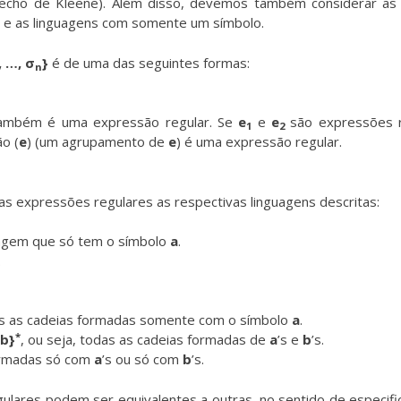
 fecho de Kleene). Além disso, devemos também considerar as l
a e as linguagens com somente um símbolo.
, …, σ
}
é de uma das seguintes formas:
n
mbém é uma expressão regular. Se
e
e
e
são expressões r
1
2
o (
e
) (um agrupamento de
e
) é uma expressão regular.
expressões regulares as respectivas linguagens descritas:
guagem que só tem o símbolo
a
.
.
das as cadeias formadas somente com o símbolo
a
.
*
 b}
, ou seja, todas as cadeias formadas de
a
’s e
b
’s.
ormadas só com
a
’s ou só com
b
’s.
ulares podem ser equivalentes a outras, no sentido de especif