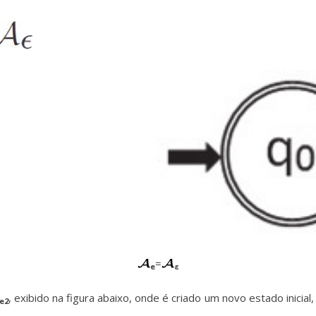
=
e
ε
, exibido na figura abaixo, onde é criado um novo estado inicia
e2