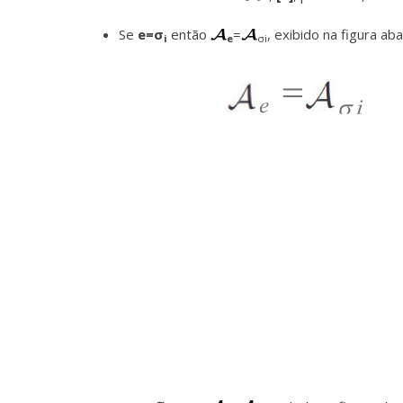
Se
e=σ
então
=
, exibido na figura ab
i
e
σi