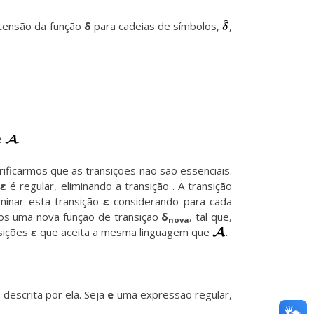
xtensão da função
δ
para cadeias de símbolos,
,
e
.
ificarmos que as transições não são essenciais.
Fε
é regular, eliminando a transição . A transição
iminar esta transição
ε
considerando para cada
mos uma nova função de transição
δ
, tal que,
nova
sições
ε
que aceita a mesma linguagem que
.
descrita por ela. Seja
e
uma expressão regular,