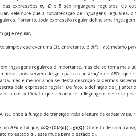
ε
ido das expressões
σ
,
∅
e
são linguagens regulares. Os out
i
ular. Relembre que a concatenação de linguagens regulares, o
egulares. Portanto, toda expressão regular define uma linguagem 
em
[e]
é regular.
ito simples escrever uma ER, entretanto, é difícil, até mesmo pa
em linguagens regulares é importante, mas ele se torna mais ú
amáticas, pois servem de guia para a construção de AFDs que 
acta, mas é melhor ainda se desta descrição pudermos sistema
crita pela expressão regular. De fato, a definição de [ ] anter
associa um autômato que reconhece a linguagem descrita pel
AFND onde a função de transição inclui a leitura da cadeia vazia. 
e um
AFε
é tal que,
δ:Q×(Σ∪{ε})→℘(Q)
. O efeito de uma trans
ato no estado q
, este muda para o estado q
.
1
2