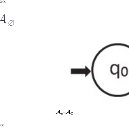
ixo;
=
e
∅
xo;