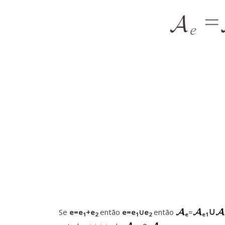
∪
Se
e=e
+e
então
e=e
∪e
então
=
1
2
1
2
e
e1