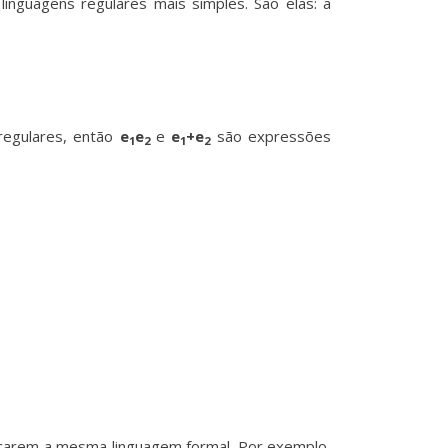
inguagens regulares mais simples. São elas: a
egulares, então
e
e
e
e
+e
são expressões
1
2
1
2
icarem a mesma linguagem formal. Por exemplo,