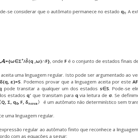
ode-se considerar que o autômato permanece no estado
q
. A e
1
*
={ω∈Σ
/
(q ,ω)∩F}
, onde
F
é o conjunto de estados finais d
aceita uma linguagem regular. Isto pode ser argumentado ao ver
δ(q, ε)=S
. Podemos provar que a linguagem aceita por este
A
q
pode transitar a qualquer um dos estados
s∈S
. Pode-se el
os estados
q′
que transitam para
q
via leitura de
σ
. Se defini
Q, Σ, q
, F, δ
〉
é um autômato não determinístico sem tran
0
nova
e uma linguagem regular.
xpressão regular ao autômato finito que reconhece a linguagem 
cordo com as equações a seguir: