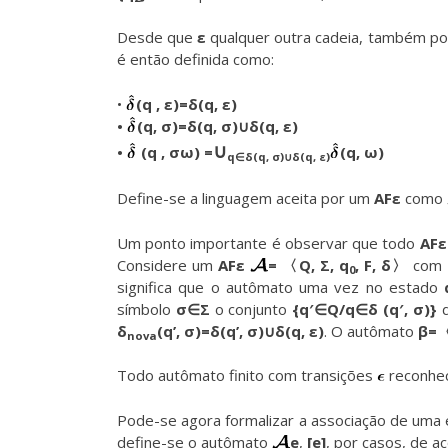
Desde que
ε
qualquer outra cadeia, também p
é então definida como:
•
(q , ε)=δ(q, ε)
•
(q, σ)=δ(q, σ)∪δ(q, ε)
∪
•
(q , σω) =
(q, ω)
q∈δ(q, σ)∪δ(q, ε)
Define-se a linguagem aceita por um
AFε
como
Um ponto importante é observar que todo
AFε
Considere um
AFε
= 〈Q, Σ, q
, F, δ〉
com
0
significa que o autômato uma vez no estado
símbolo
σ∈Σ
o conjunto
{q′∈Q/q∈δ (q′, σ)}
d
δ
(q’, σ)=δ(q’, σ)∪δ(q, ε)
. O autômato
β=〈
nova
Todo autômato finito com transições
reconhec
Pode-se agora formalizar a associação de uma e
define-se o autômato
e
,
[e]
, por casos, de a