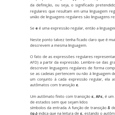
da definição, ou seja, o significado pretend
regulares que resultam em uma linguagem reg
união de linguagens regulares são linguagens r
Se
e
é uma expressão regular, então a linguag
Neste ponto talvez tenha ficado claro que é mu
descrevem a mesma linguagem.
O fato de as expressões regulares representar
AFD) a partir da expressão. Lembre-se das gr
descrever linguagens regulares de forma comp
se as cadeias pertencem ou não à linguagem des
um conjunto à cada expressão regular, ela 
autômatos com transição
ε
.
Um autômato finito com transição
ε
,
AFε
, é um 
de estados sem que sejam lidos
símbolos da entrada. A função de transição
δ
d
{q
}
indica que na leitura de
ε
, estando o autôm
2