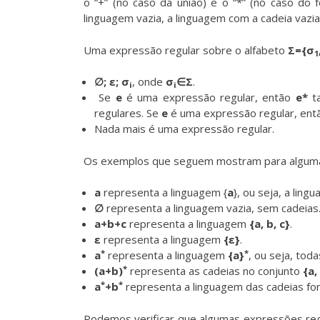
o “+” (no caso da união) e o “*” (no caso do
linguagem vazia, a linguagem com a cadeia vazi
Uma expressão regular sobre o alfabeto
Σ={σ
1
∅; ε; σ
, onde
σ
∈Σ
.
i
i
Se
e
é uma expressão regular, então
e*
ta
regulares. Se
e
é uma expressão regular, entã
Nada mais é uma expressão regular.
Os exemplos que seguem mostram para algumas 
a
representa a linguagem {
a
}, ou seja, a lin
∅
representa a linguagem vazia, sem cadeias
a+b+c
representa a linguagem
{a, b, c}
.
ε
representa a linguagem
{ε}
.
*
*
a
representa a linguagem
{a}
, ou seja, to
*
(a+b)
representa as cadeias no conjunto
{a,
*
*
a
+b
representa a linguagem das cadeias f
Podemos verificar que algumas expressões reg