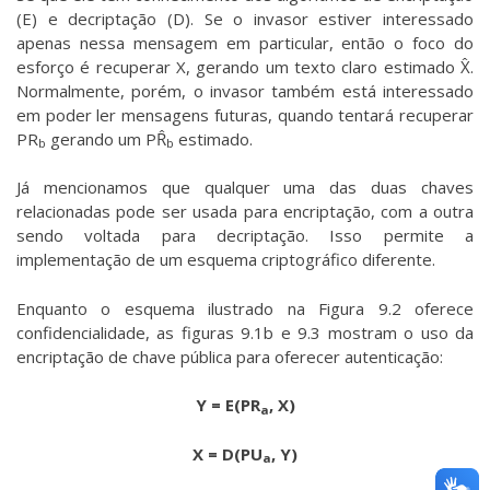
(E) e decriptação (D). Se o invasor estiver interessado
apenas nessa mensagem em particular, então o foco do
esforço é recuperar X, gerando um texto claro estimado X̂.
Normalmente, porém, o invasor também está interessado
em poder ler mensagens futuras, quando tentará recuperar
PR
gerando um PR̂
estimado.
b
b
Já mencionamos que qualquer uma das duas chaves
relacionadas pode ser usada para encriptação, com a outra
sendo voltada para decriptação. Isso permite a
implementação de um esquema criptográfico diferente.
Enquanto o esquema ilustrado na Figura 9.2 oferece
confidencialidade, as figuras 9.1b e 9.3 mostram o uso da
encriptação de chave pública para oferecer autenticação:
Y = E(PR
, X)
a
X = D(PU
, Y)
a