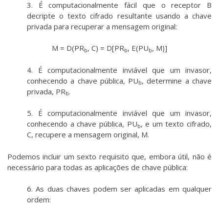
3. É computacionalmente fácil que o receptor B
decripte o texto cifrado resultante usando a chave
privada para recuperar a mensagem original:
M = D(PR
, C) = D[PR
, E(PU
, M)]
b
b
b
4. É computacionalmente inviável que um invasor,
conhecendo a chave pública, PU
, determine a chave
b
privada, PR
.
b
5. É computacionalmente inviável que um invasor,
conhecendo a chave pública, PU
, e um texto cifrado,
b
C, recupere a mensagem original, M.
Podemos incluir um sexto requisito que, embora útil, não é
necessário para todas as aplicações de chave pública:
6. As duas chaves podem ser aplicadas em qualquer
ordem: