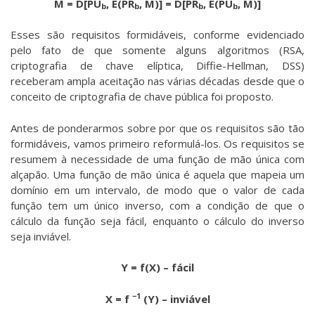
M = D[PU
, E(PR
, M)] = D[PR
, E(PU
, M)]
b
b
b
b
Esses são requisitos formidáveis, conforme evidenciado
pelo fato de que somente alguns algoritmos (RSA,
criptografia de chave elíptica, Diffie-Hellman, DSS)
receberam ampla aceitação nas várias décadas desde que o
conceito de criptografia de chave pública foi proposto.
Antes de ponderarmos sobre por que os requisitos são tão
formidáveis, vamos primeiro reformulá-los. Os requisitos se
resumem à necessidade de uma função de mão única com
alçapão. Uma função de mão única é aquela que mapeia um
domínio em um intervalo, de modo que o valor de cada
função tem um único inverso, com a condição de que o
cálculo da função seja fácil, enquanto o cálculo do inverso
seja inviável.
Y = f(X) – fácil
−1
X = f
(Y) – inviável