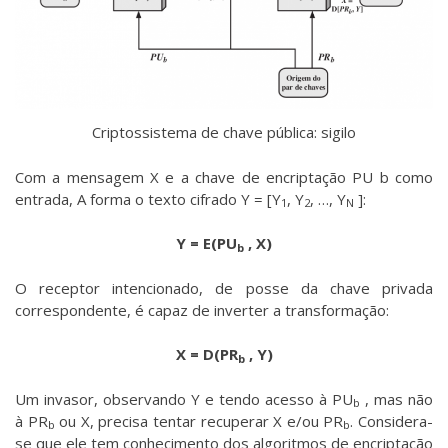
Criptossistema de chave pública: sigilo
Com a mensagem X e a chave de encriptação PU b como
entrada, A forma o texto cifrado Y = [Y
, Y
, …, Y
]:
1
2
N
Y = E(PU
, X)
b
O receptor intencionado, de posse da chave privada
correspondente, é capaz de inverter a transformação:
X = D(PR
, Y)
b
Um invasor, observando Y e tendo acesso à PU
, mas não
b
à PR
ou X, precisa tentar recuperar X e/ou PR
. Considera-
b
b
se que ele tem conhecimento dos algoritmos de encriptação