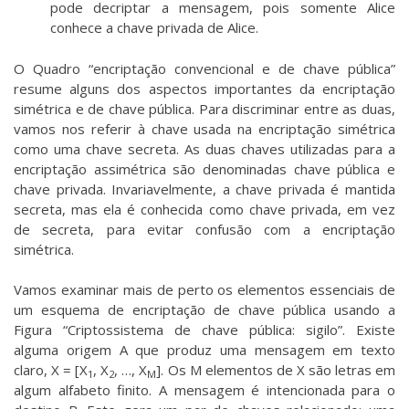
pode decriptar a mensagem, pois somente Alice
conhece a chave privada de Alice.
O Quadro “encriptação convencional e de chave pública”
resume alguns dos aspectos importantes da encriptação
simétrica e de chave pública. Para discriminar entre as duas,
vamos nos referir à chave usada na encriptação simétrica
como uma chave secreta. As duas chaves utilizadas para a
encriptação assimétrica são denominadas chave pública e
chave privada. Invariavelmente, a chave privada é mantida
secreta, mas ela é conhecida como chave privada, em vez
de secreta, para evitar confusão com a encriptação
simétrica.
Vamos examinar mais de perto os elementos essenciais de
um esquema de encriptação de chave pública usando a
Figura “Criptossistema de chave pública: sigilo”. Existe
alguma origem A que produz uma mensagem em texto
claro, X = [X
, X
, …, X
]. Os M elementos de X são letras em
1
2
M
algum alfabeto finito. A mensagem é intencionada para o