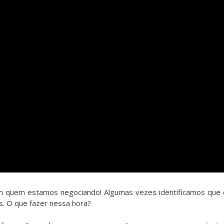
 quem estamos negociando! Algumas vezes identificamos que o
es. O que fazer nessa hora?