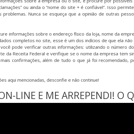
nformações sobre a empresa ou o site, e procure por possíveis n
mações” ou ainda o “nome do site + é confiável”. Isso permite 
is problemas. Nunca se esqueça que a opinião de outras pess
ocure informações sobre o endereço físico da loja, nome da emp
a dados completos no site, esse é um dos indícios de que ela nã
 você pode verificar outras informações: utilizando o número do
 site da Receita Federal e verifique se o nome da empresa tem s
a mais confirmações, além de tudo o que já foi recomendado, 
es aqui mencionadas, desconfie e não continue!
ON-LINE E ME ARREPENDI! O Q