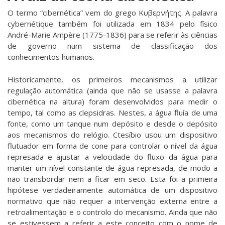
O termo “cibernética” vem do grego Κυβερνήτης. A palavra
cybernétique também foi utilizada em 1834 pelo físico
André-Marie Ampère (1775-1836) para se referir às ciências
de governo num sistema de classificação dos
conhecimentos humanos.
Historicamente, os primeiros mecanismos a utilizar
regulação automática (ainda que não se usasse a palavra
cibernética na altura) foram desenvolvidos para medir o
tempo, tal como as
clepsidras
. Nestes, a água fluía de uma
fonte, como um tanque num depósito e desde o depósito
aos mecanismos do relógio.
Ctesíbio
usou um dispositivo
flutuador em forma de cone para controlar o nível da água
represada e ajustar a velocidade do fluxo da água para
manter um nível constante de água represada, de modo a
não transbordar nem a ficar em seco. Esta foi a primeira
hipótese verdadeiramente automática de um dispositivo
normativo que não requer a intervenção externa entre a
retroalimentação e o controlo do mecanismo. Ainda que não
se estivessem a referir a este conceito com o nome de