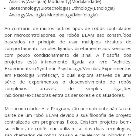
Anarchy(Anarquia) Modularity(Modularidade)
Biotechnology(Biotecnologia) Ethnology(Etnologia)
Analogy(Analogia) Morphology(Morfologia)
Ao contrario de muitos outros tipos de robôs controlados
por microcontroladores, os robôs BEAM são construídos
baseados no princípio de usar multíplos circuitos de
comportamento simples ligados diretamente aos sensores
com pouco condicionamento de sinal. A filosofia dos
projetos está intimamente ligada ao livro “Vehicles:
Experiments in Synthetic Psychology(Veículos: Experimentos
em Psicologia Sintética)”, o qual explora através de uma
série de experimentos o desenvolvimento de robôs
complexos através de simples ligações
inibidoras/excitadoras entra os sensores e os atuadores.
Microcontroladores e Programação normalmente não fazem
parte de um robô BEAM devido a sua filosofia de projeto
centralizada em programas fixos. Existem projetos bem-
sucedidos de robôs que utilizam-se das duas tecnologias,
são chamados de robôs “cavalo e cavaleiro” ou híbridos. O