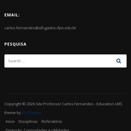
EMAIL:
carlos.fernandes@afogados.ifpe.edu.br
PESQUISA
Copyright © 2026
Site Professor Carlos Fernandes
-
Education LMS
theme by
FilaThemes
Início
Disciplinas
Referatório
Diversão, Curiosidades e Utilidades