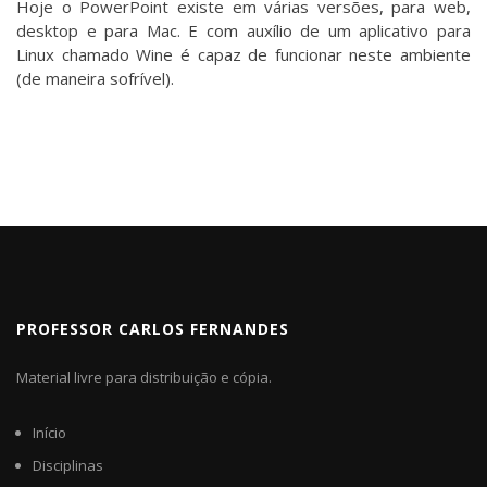
Hoje o PowerPoint existe em várias versões, para web,
desktop e para Mac. E com auxílio de um aplicativo para
Linux chamado Wine é capaz de funcionar neste ambiente
(de maneira sofrível).
PROFESSOR CARLOS FERNANDES
Material livre para distribuição e cópia.
Início
Disciplinas