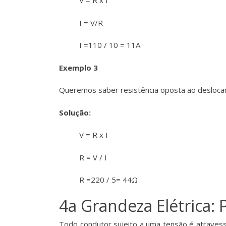
V = R x I
I = V/R
I =110 / 10 = 11A
Exemplo 3
Queremos saber resistência oposta ao deslocam
Solução:
V = R x I
R = V / I
R =220 / 5= 44Ω
4a Grandeza Elétrica: P
Todo condutor sujeito a uma tensão é atravess