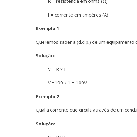
R
= resistência em ohms (Ω)
I
= corrente em ampères (A)
Exemplo 1
Queremos saber a (d.d.p.) de um equipamento 
Solução:
V = R x I
V =100 x 1 = 100V
Exemplo 2
Qual a corrente que circula através de um con
Solução: