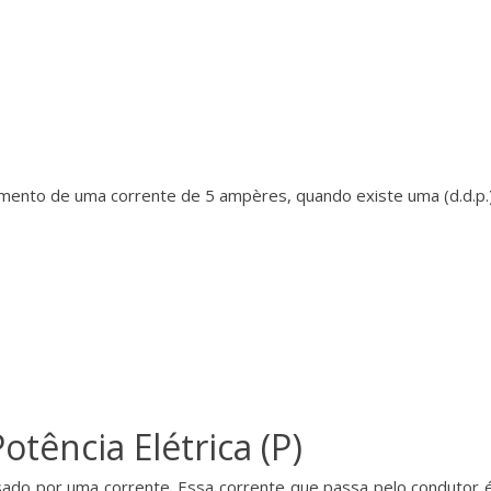
ento de uma corrente de 5 ampères, quando existe uma (d.d.p.) 
otência Elétrica (P)
ado por uma corrente. Essa corrente que passa pelo condutor 