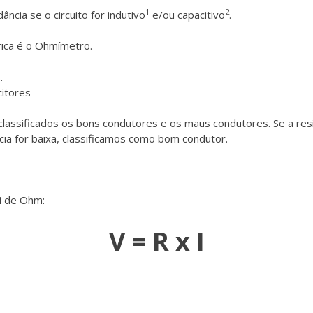
1
2
cia se o circuito for indutivo
e/ou capacitivo
.
trica é o Ohmímetro.
.
citores
classificados os bons condutores e os maus condutores. Se a resi
cia for baixa, classificamos como bom condutor.
ei de Ohm:
V = R x I