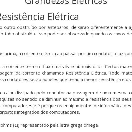
Grandezas Elétricas
esistência Elétrica
 outro obstruído por anteparos, deixarão diferentemente a águ
pelo tubo obstruído. Isso pode ser observado quando os canos de 
acima, a corrente elétrica ao passar por um condutor o faz com 
 corrente terá um fluxo mais livre ou mais difícil. Certos mate
ssagem da corrente chamamos Resistência Elétrica. Todo mate
s condutores serão aqueles que terão a menor resistência e os p
á o calor dissipado pelo condutor na passagem de uma mesma c
uisas no sentido de diminuir ao máximo a resistência dos seus C
s computadores e é porque os equipamentos de informática devem
s circuitos integrados dos computadores.
o ohms (Ω) representado pela letra grega ômega.