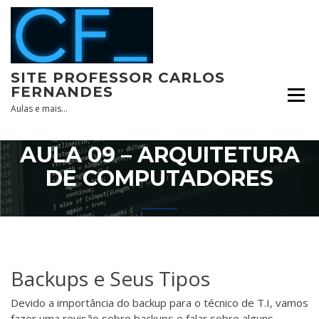
Skip
to
content
SITE PROFESSOR CARLOS
FERNANDES
Aulas e mais…
AULA 09 – ARQUITETURA
DE COMPUTADORES
Backups e Seus Tipos
Devido a importância do backup para o técnico de T.I, vamos
fazer uma revisão sobre backups e falar sobre alguns