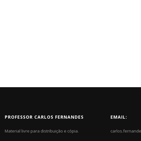
PROFESSOR CARLOS FERNANDES
EMAIL:
Material livre para distribuição e cópia.
carlos.fernand