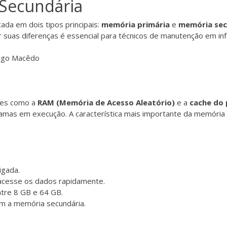
 Secundária
da em dois tipos principais:
memória primária
e
memória sec
r suas diferenças é essencial para técnicos de manutenção em inf
tes como a
RAM (Memória de Acesso Aleatório)
e a
cache do
s em execução. A característica mais importante da memória pri
igada.
acesse os dados rapidamente.
ntre 8 GB e 64 GB.
m a memória secundária.