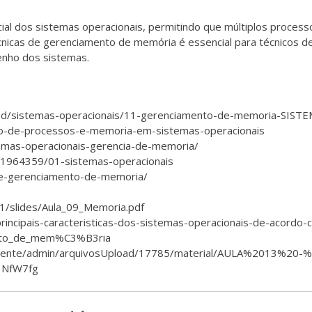
ial dos sistemas operacionais, permitindo que múltiplos proce
cnicas de gerenciamento de memória é essencial para técnicos d
nho dos sistemas.
nload/sistemas-operacionais/11-gerenciamento-de-memoria-SI
nto-de-processos-e-memoria-em-sistemas-operacionais
stemas-operacionais-gerencia-de-memoria/
21964359/01-sistemas-operacionais
e-e-gerenciamento-de-memoria/
-1/slides/Aula_09_Memoria.pdf
incipais-caracteristicas-dos-sistemas-operacionais-de-acordo
mento_de_mem%C3%B3ria
eDocente/admin/arquivosUpload/17785/material/AULA%2013%2
3NfW7fg