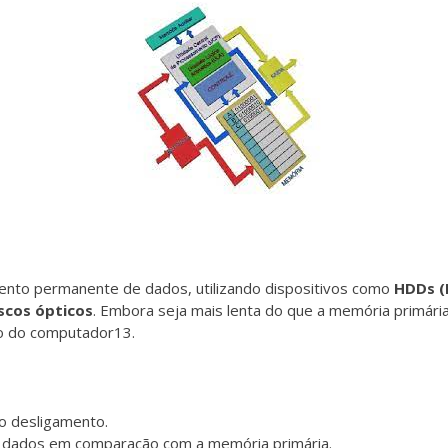
nto permanente de dados, utilizando dispositivos como
HDDs (
scos ópticos
. Embora seja mais lenta do que a memória primári
o do computador
1
3
.
 desligamento.
s dados em comparação com a memória primária.