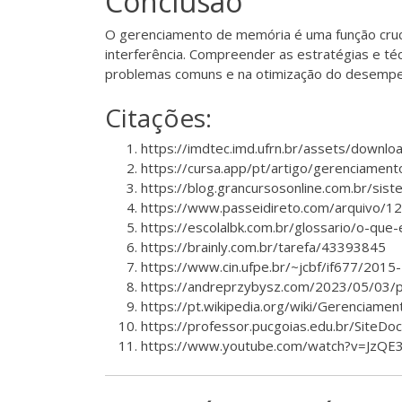
Conclusão
O gerenciamento de memória é uma função cruc
interferência. Compreender as estratégias e té
problemas comuns e na otimização do desempe
Citações:
https://imdtec.imd.ufrn.br/assets/dow
https://cursa.app/pt/artigo/gerenciame
https://blog.grancursosonline.com.br/si
https://www.passeidireto.com/arquivo/1
https://escolalbk.com.br/glossario/o-qu
https://brainly.com.br/tarefa/43393845
https://www.cin.ufpe.br/~jcbf/if677/2015
https://andreprzybysz.com/2023/05/03/pr
https://pt.wikipedia.org/wiki/Gerencia
https://professor.pucgoias.edu.br/Sit
https://www.youtube.com/watch?v=JzQE