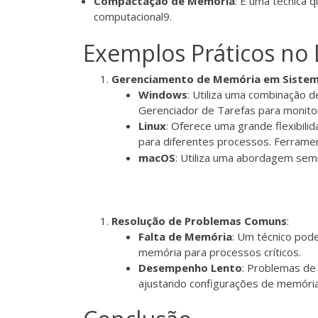
Compactação de Memória
: É uma técnica 
computacional
9
.
Exemplos Práticos no
Gerenciamento de Memória em Sistem
Windows
: Utiliza uma combinação 
Gerenciador de Tarefas para monito
Linux
: Oferece uma grande flexibil
para diferentes processos. Ferram
macOS
: Utiliza uma abordagem sem
Resolução de Problemas Comuns
:
Falta de Memória
: Um técnico pod
memória para processos críticos.
Desempenho Lento
: Problemas de
ajustando configurações de memória 