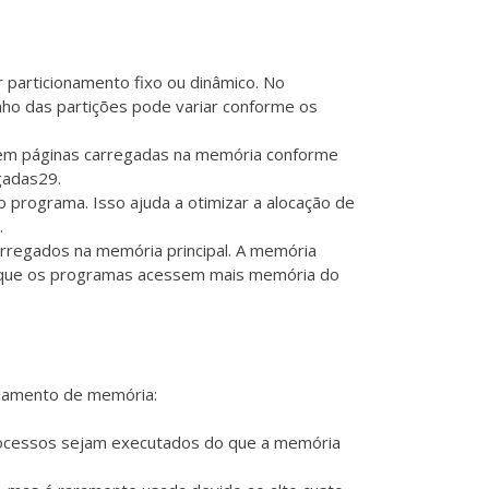
 particionamento fixo ou dinâmico. No
nho das partições pode variar conforme os
o em páginas carregadas na memória conforme
gadas
2
9
.
 programa. Isso ajuda a otimizar a alocação de
.
regados na memória principal. A memória
do que os programas acessem mais memória do
ciamento de memória:
processos sejam executados do que a memória