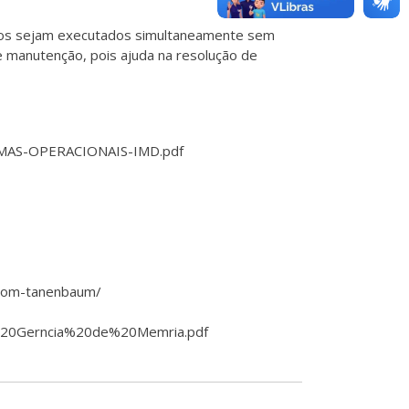
ssos sejam executados simultaneamente sem
e manutenção, pois ajuda na resolução de
STEMAS-OPERACIONAIS-IMD.pdf
-com-tanenbaum/
0-%20Gerncia%20de%20Memria.pdf