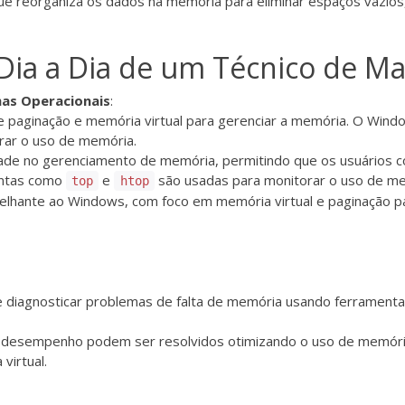
que reorganiza os dados na memória para eliminar espaços vazio
 Dia a Dia de um Técnico de M
as Operacionais
:
de paginação e memória virtual para gerenciar a memória. O Wi
rar o uso de memória.
idade no gerenciamento de memória, permitindo que os usuários
entas como
e
são usadas para monitorar o uso de me
top
htop
elhante ao Windows, com foco em memória virtual e paginação pa
e diagnosticar problemas de falta de memória usando ferrament
 desempenho podem ser resolvidos otimizando o uso de memória
virtual.