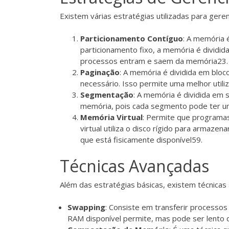
Existem várias estratégias utilizadas para geren
Particionamento Contíguo
: A memória 
particionamento fixo, a memória é dividi
processos entram e saem da memória
2
3
.
Paginação
: A memória é dividida em blo
necessário. Isso permite uma melhor util
Segmentação
: A memória é dividida em 
memória, pois cada segmento pode ter u
Memória Virtual
: Permite que programa
virtual utiliza o disco rígido para arm
que está fisicamente disponível
5
9
.
Técnicas Avançadas
Além das estratégias básicas, existem técnica
Swapping
: Consiste em transferir processo
RAM disponível permite, mas pode ser lento d