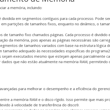
ciar a memória, incluindo:
é dividida em segmentos contíguos para cada processo. Pode ser
da em partições de tamanhos fixos, enquanto no dinâmico, o tama
cos de tamanho fixo chamados páginas. Cada processo é dividid
ização da memória, pois apenas as páginas necessárias são carre
segmentos de tamanhos variados com base na estrutura lógica do
m tamanho adequado às necessidades específicas do programa
2
s sejam executados mesmo que estejam apenas parcialmente car
azenar dados que não estão atualmente na memória RAM, permitin
s avançadas para melhorar o desempenho e a eficiência do geren
s entre a memória RAM e o disco rígido. Isso permite que mais 
evido à velocidade de transferência do disco
9
.