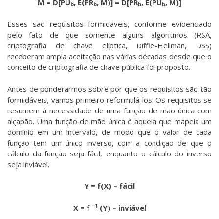
M = D[PU
, E(PR
, M)] = D[PR
, E(PU
, M)]
b
b
b
b
Esses são requisitos formidáveis, conforme evidenciado
pelo fato de que somente alguns algoritmos (RSA,
criptografia de chave elíptica, Diffie-Hellman, DSS)
receberam ampla aceitação nas várias décadas desde que o
conceito de criptografia de chave pública foi proposto.
Antes de ponderarmos sobre por que os requisitos são tão
formidáveis, vamos primeiro reformulá-los. Os requisitos se
resumem à necessidade de uma função de mão única com
alçapão. Uma função de mão única é aquela que mapeia um
domínio em um intervalo, de modo que o valor de cada
função tem um único inverso, com a condição de que o
cálculo da função seja fácil, enquanto o cálculo do inverso
seja inviável.
Y = f(X) – fácil
−1
X = f
(Y) – inviável