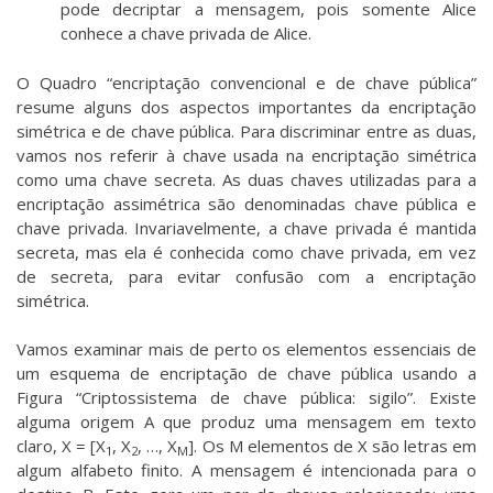
pode decriptar a mensagem, pois somente Alice
conhece a chave privada de Alice.
O Quadro “encriptação convencional e de chave pública”
resume alguns dos aspectos importantes da encriptação
simétrica e de chave pública. Para discriminar entre as duas,
vamos nos referir à chave usada na encriptação simétrica
como uma chave secreta. As duas chaves utilizadas para a
encriptação assimétrica são denominadas chave pública e
chave privada. Invariavelmente, a chave privada é mantida
secreta, mas ela é conhecida como chave privada, em vez
de secreta, para evitar confusão com a encriptação
simétrica.
Vamos examinar mais de perto os elementos essenciais de
um esquema de encriptação de chave pública usando a
Figura “Criptossistema de chave pública: sigilo”. Existe
alguma origem A que produz uma mensagem em texto
claro, X = [X
, X
, …, X
]. Os M elementos de X são letras em
1
2
M
algum alfabeto finito. A mensagem é intencionada para o