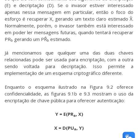
(E) e decriptação (D). Se o invasor estiver interessado
apenas nessa mensagem em particular, então o foco do
esforço é recuperar X, gerando um texto claro estimado X̂.
Normalmente, porém, o invasor também está interessado
em poder ler mensagens futuras, quando tentará recuperar
PR
gerando um PR̂
estimado.
b
b
Já mencionamos que qualquer uma das duas chaves
relacionadas pode ser usada para encriptação, com a outra
sendo voltada para decriptação. Isso permite a
implementação de um esquema criptográfico diferente.
Enquanto o esquema ilustrado na Figura 9.2 oferece
confidencialidade, as figuras 9.1b e 9.3 mostram o uso da
encriptação de chave pública para oferecer autenticação:
Y = E(PR
, X)
a
X = D(PU
, Y)
a