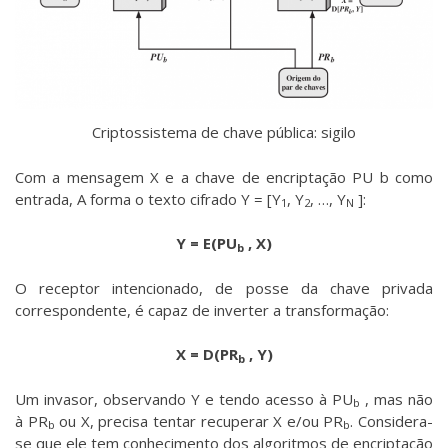
Criptossistema de chave pública: sigilo
Com a mensagem X e a chave de encriptação PU b como
entrada, A forma o texto cifrado Y = [Y
, Y
, …, Y
]:
1
2
N
Y = E(PU
, X)
b
O receptor intencionado, de posse da chave privada
correspondente, é capaz de inverter a transformação:
X = D(PR
, Y)
b
Um invasor, observando Y e tendo acesso à PU
, mas não
b
à PR
ou X, precisa tentar recuperar X e/ou PR
. Considera-
b
b
se que ele tem conhecimento dos algoritmos de encriptação