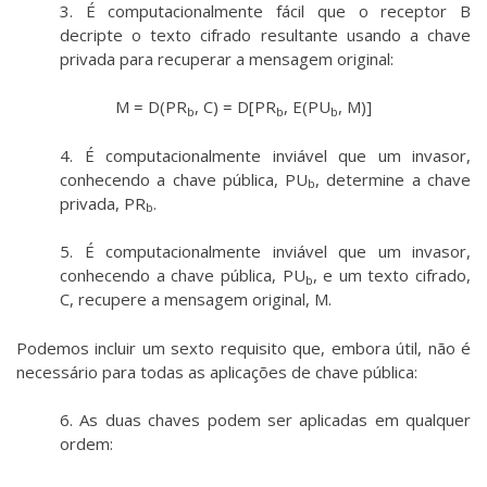
3. É computacionalmente fácil que o receptor B
decripte o texto cifrado resultante usando a chave
privada para recuperar a mensagem original:
M = D(PR
, C) = D[PR
, E(PU
, M)]
b
b
b
4. É computacionalmente inviável que um invasor,
conhecendo a chave pública, PU
, determine a chave
b
privada, PR
.
b
5. É computacionalmente inviável que um invasor,
conhecendo a chave pública, PU
, e um texto cifrado,
b
C, recupere a mensagem original, M.
Podemos incluir um sexto requisito que, embora útil, não é
necessário para todas as aplicações de chave pública:
6. As duas chaves podem ser aplicadas em qualquer
ordem: