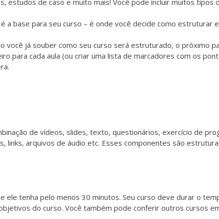
s, estudos de caso e muito mais! Você pode incluir
muitos tipos 
 é a base para seu curso – é onde você decide como estruturar 
o você já souber como seu curso será estruturado, o próximo pas
eiro para cada aula (ou criar uma lista de marcadores com os pont
ra.
nação de vídeos, slides, texto, questionários, exercício de pr
DFs, links, arquivos de áudio etc. Esses componentes são estrut
que ele tenha pelo menos 30 minutos. Seu curso deve durar o te
objetivos do curso. Você também pode conferir outros cursos em