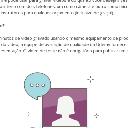
 e pode usar para gravar vídeos e do quanto você deseja inves
o inteiro com dois telefones: um como câmera e outro como micr
nstrutores para qualquer orçamento (inclusive de graça!).
te?
minutos de vídeo gravado usando o mesmo equipamento de prod
io do vídeo, a equipe de avaliação de qualidade da Udemy fornec
presentação. O vídeo de teste não é obrigatório para publicar um