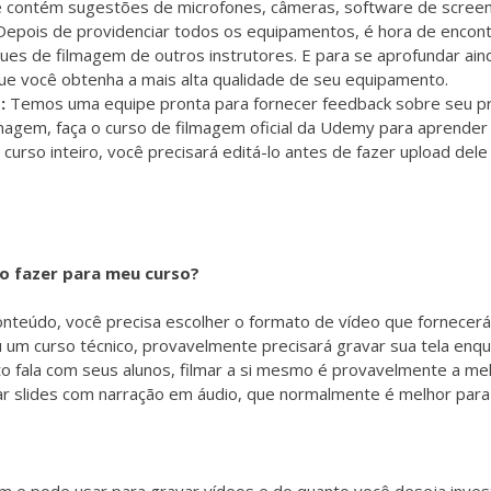
e contém sugestões de microfones, câmeras, software de screen
Depois de providenciar todos os equipamentos, é hora de encontr
ues de filmagem de outros instrutores. E para se aprofundar ain
ue você obtenha a mais alta qualidade de seu equipamento.
s:
Temos uma equipe pronta para fornecer feedback sobre seu pri
lmagem, faça o
curso de filmagem
oficial da Udemy para aprender 
 curso inteiro, você precisará editá-lo antes de fazer upload del
so fazer para meu curso?
onteúdo, você precisa escolher o formato de vídeo que fornecer
um curso técnico, provavelmente precisará gravar sua tela enqu
to fala com seus alunos, filmar a si mesmo é provavelmente a m
ar slides com narração em áudio, que normalmente é melhor para 