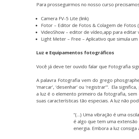
Para prosseguirmos no nosso curso precisamos 
Camera FV-5 Lite (
link
)
Fotor – Editor de Fotos & Colagem de Fotos (
VideoShow – editor de vídeo,app para editar 
Light Meter – Free – Aplicativo que simula um
Luz e Equipamentos fotográficos
Você já deve ter ouvido falar que Fotografia sign
A palavra Fotografia vem do grego phosgraphein
‘marcar’, ‘desenhar’ ou ‘registrar’”. Ela signific
a luz é o elemento primeiro da fotografia, s
suas características tão especiais. A luz não p
“(…) Uma vibração é uma osci
é algo que tem uma extensão e
energia. Embora a luz consiga 