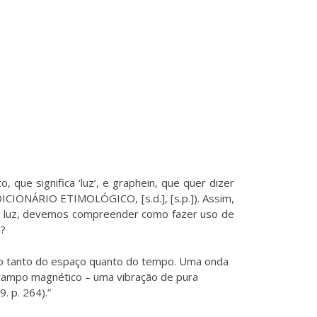
que significa ‘luz’, e graphein, que quer dizer
’” (DICIONÁRIO ETIMOLÓGICO, [s.d.], [s.p.]). Assim,
 a luz, devemos compreender como fazer uso de
z?
ão tanto do espaço quanto do tempo. Uma onda
 campo magnético – uma vibração de pura
. p. 264).”