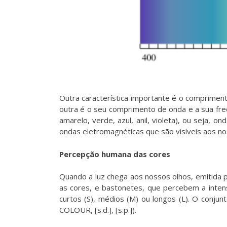
Outra característica importante é o compriment
outra é o seu comprimento de onda e a sua freq
amarelo, verde, azul, anil, violeta), ou seja,
ondas eletromagnéticas que são visíveis aos no
Percepção humana das cores
Quando a luz chega aos nossos olhos, emitida p
as cores, e bastonetes, que percebem a inten
curtos (S), médios (M) ou longos (L). O conju
COLOUR, [s.d.], [s.p.]).