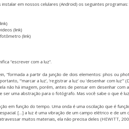
instalar em nossos celulares (Android) os seguintes programas:
link
)
videos (
link
)
 fotômetro (
link
)
ifica “escrever com a luz”.
, “formada a partir da junção de dois elementos: phos ou photo, 
a, portanto, “‘marcar a luz’, ‘registrar a luz’ ou ‘desenhar com luz
em ela não há imagem, porém, antes de pensar em desenhar com
ode ser uma abstração para o fotógrafo. Mas você sabe o que é lu
lação em função do tempo. Uma onda é uma oscilação que é funç
spacial. […] a luz é uma vibração de um campo elétrico e de um
atravessar muitos materiais, ela não precisa deles (HEWITT, 2009