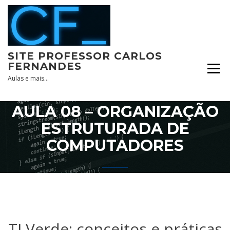
Skip
to
content
SITE PROFESSOR CARLOS
FERNANDES
Aulas e mais…
AULA 08 – ORGANIZAÇÃO
ESTRUTURADA DE
COMPUTADORES
TI Verde: conceitos e práticas