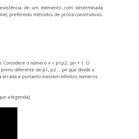
 existência de um elemento com determinada
ível, preferindo métodos de prova construtivos.
pn. Considere o número x = p1p2…pn + 1. O
primo diferente de p1, p2 … pn que divide x.
tá errada e portanto existem infinitos números
ue a legenda):