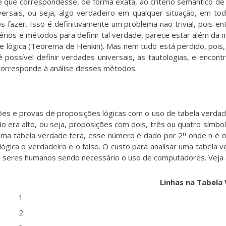
e que correspondesse, de forma exata, ao critério semântico d
rsais, ou seja, algo verdadeiro em qualquer situação, em tod
fazer. Isso é definitivamente um problema não trivial, pois en
itérios e métodos para definir tal verdade, parece estar além da 
 lógica (
Teorema de Henkin
). Mas nem tudo está perdido, pois
é possível definir verdades universais, as tautologias, e encon
 corresponde à análise desses métodos.
s e provas de proposições lógicas com o uso de tabela verdad
o era alto, ou seja, proposições com dois, três ou quatro símb
n
uma tabela verdade terá, esse número é dado por 2
onde n é o
gica o verdadeiro e o falso. O custo para analisar uma tabela v
a seres humanos sendo necessário o uso de computadores. Veja a
Linhas na Tabela
1
2