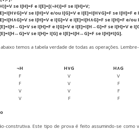
)]=V se I[H]=F e I[E]=[(¬H)]=F se I[H]=V;
E]=I[H∨G]=V se I[H]=V e/ou I[G]=V e I[E]=I[H∨G]=F se I[H]=F e I
E]=I[H∧G]=V se I[H]=V e I[G]=V e I[E]=I[H∧G]=F se I[H]=F e/ou I
E]=I[H→G]=V se I[H]=F e I[G]=V e I[E]=I[H→G]=F se I[H]=V e I[
E]=I[H↔G]=V se I[H]= I[G] e I[E]=I[H↔G]=F se I[H]≠I[G].
 abaixo temos a tabela verdade de todas as operações. Lembre-
¬H
H∨G
H∧G
F
V
V
F
V
F
V
V
F
V
F
F
do
o-construtiva. Este tipo de prova é feito assumindo-se como