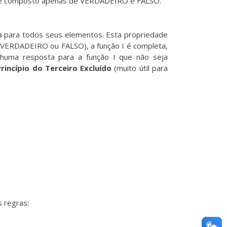
LP é composto apenas de VERDADEIRO e FALSO.
a para todos seus elementos. Esta propriedade
r VERDADEIRO ou FALSO), a função I é completa,
huma resposta para a função I que não seja
Princípio do Terceiro Excluído
(muito útil para
s regras: