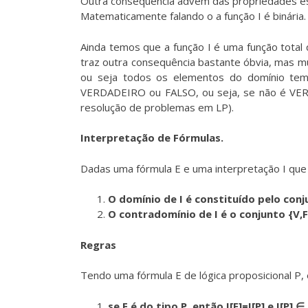
Outra consequência advêm das propriedades es
Matematicamente falando o a função I é binária.
Ainda temos que a função I é uma função tota
traz outra consequência bastante óbvia, mas m
ou seja todos os elementos do domínio tem
VERDADEIRO ou FALSO, ou seja, se não é VER
resolução de problemas em LP).
Interpretação de Fórmulas.
Dadas uma fórmula E e uma interpretação I que 
O domínio de I é constituído pelo conj
O contradomínio de I é o conjunto {V,F
Regras
Tendo uma fórmula E de lógica proposicional P, 
se E é do tipo P, então I[E]=I[P] e I[P] ∈ 