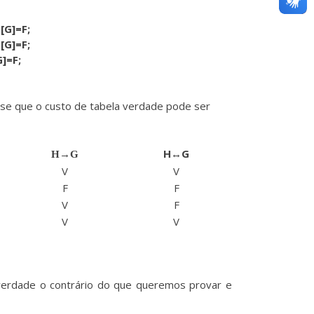
[G]=F;
[G]=F;
G]=F;
se que o custo de tabela verdade pode ser
H↔G
H→G
V
V
F
F
V
F
V
V
 verdade o contrário do que queremos provar e