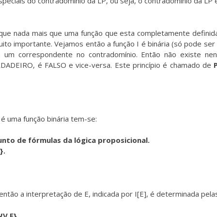
peciais do contradomínio da LP, ou seja, o contradomínio da 
l que nada mais que uma função que esta completamente definid
uito importante. Vejamos então a função I é binária (só pode se
 um correspondente no contradomínio. Então não existe nen
DADEIRO, é FALSO e vice-versa. Este princípio é chamado de
é uma função binária tem-se:
unto de fórmulas da lógica proposicional.
}.
então a interpretação de E, indicada por I[E], é determinada pela
{V,F}.