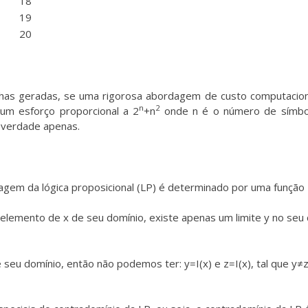
18
19
20
has geradas, se uma rigorosa abordagem de custo computacio
n
2
um esforço proporcional a 2
+n
onde n é o número de símbo
 verdade apenas.
agem da lógica proposicional (LP) é determinado por uma função
lemento de x de seu domínio, existe apenas um limite y no seu c
seu domínio, então não podemos ter: y=I(x) e z=I(x), tal que y≠z