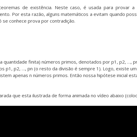
teoremas de existência. Neste caso, é usada para provar a
mento. Por esta razão, alguns matemáticos a evitam quando poss
ó se conhece prova por contradição.
a quantidade finita) números primos, denotados por p1, p2, …, 
 p1, p2, …, pn (o resto da divisão é sempre 1). Logo, existe um 
existem apenas n números primos. Então nossa hipótese inicial es
rada que esta ilustrada de forma animada no vídeo abaixo (coloq