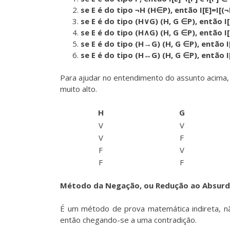
se E é do tipo ¬H (H∈P), então I[E]=I[(¬H
se E é do tipo (H∨G) (H, G ∈P), então I[
se E é do tipo (H∧G) (H, G ∈P), então I[
se E é do tipo (H→G) (H, G ∈P), então I[
se E é do tipo (H↔G) (H, G ∈P), então I[
Para ajudar no entendimento do assunto acima,
muito alto.
H
G
V
V
V
F
F
V
F
F
Método da Negação, ou Redução ao Absur
É um método de prova matemática indireta, nã
então chegando-se a uma contradição.