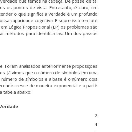
e verdade que temos na cabeça. De posse de tal
os os pontos de vista. Entretanto, é claro, um
tender o que significa a verdade é um profundo
nossa capacidade cognitiva. E sobre isso tem até
, em Lógica Proposicional (LP) os problemas são
trar métodos para identifica-las. Um dos passos
e. Foram analisados anteriormente proposições
olos. Já vimos que o número de símbolos em uma
 número de símbolos e a base é o número dois
erdade cresce de maneira exponencial e a partir
 tabela abaixo:
 Verdade
2
4