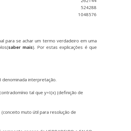
262144
524288
1048576
nal para se achar um termo verdadeiro em uma
los(
saber mais
). Por estas explicações é que
 I denominada interpretação.
ontradomínio tal que y=I(x) (definição de
 (conceito muto útil para resolução de