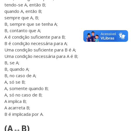
tendo-se A, então B;
quando A, então B;
sempre que A, B;
B, sempre que se tenha A;
B, contanto que A;
A é condição suficiente para B;
B é condição necessária para A;
Uma condição suficiente para B é A;
Uma condição necessária para A é B;
B, se A;
B, quando A;
B, no caso de A;
A, só se B;
A, somente quando B;
A, só no caso de B;
A implica B;
A acarreta B;
B é implicada por A.
(A↔B)