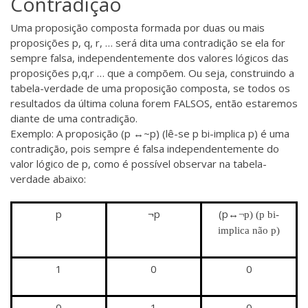
Contradição
Uma proposição composta formada por duas ou mais
proposições p, q, r, … será dita uma contradição se ela for
sempre falsa, independentemente dos valores lógicos das
proposições p,q,r … que a compõem. Ou seja, construindo a
tabela-verdade de uma proposição composta, se todos os
resultados da última coluna forem FALSOS, então estaremos
diante de uma contradição.
Exemplo: A proposição (p ↔~p) (lê-se p bi-implica p) é uma
contradição, pois sempre é falsa independentemente do
valor lógico de p, como é possível observar na tabela-
verdade abaixo:
p
¬p
(p
↔
¬p) (p bi-
implica não p)
1
0
0
0
1
0