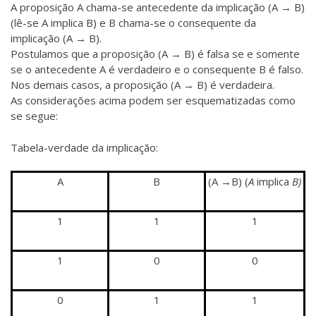
A proposição A chama-se antecedente da implicação (A → B)
(lê-se A implica B) e B chama-se o consequente da
implicação (A → B).
Postulamos que a proposição (A → B) é falsa se e somente
se o antecedente A é verdadeiro e o consequente B é falso.
Nos demais casos, a proposição (A → B) é verdadeira.
As considerações acima podem ser esquematizadas como
se segue:
Tabela-verdade da implicação:
A
B
(A
B) (
A
implica
B)
→
1
1
1
1
0
0
0
1
1