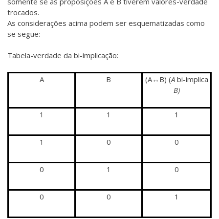
somente se as proposições A e B tiverem valores-verdade
trocados.
As considerações acima podem ser esquematizadas como
se segue:
Tabela-verdade da bi-implicação:
A
B
(A↔B) (
A
bi-implica
B)
1
1
1
1
0
0
0
1
0
0
0
1