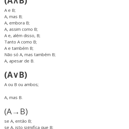
(A∧B)
A e B;
A, mas B;
A, embora B;
A, assim como B;
A e, além disso, B;
Tanto A como B;
A e também B;
Não só A, mas também B;
A, apesar de B.
(A∨B)
A ou B ou ambos;
A, mas B.
(A→B)
se A, então B;
se A, isto significa que B;