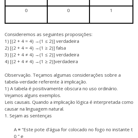
0
0
1
Consideremos as seguintes proposições:
1) [(2 + 4 = 4) →(1 ≤ 2)] verdadeira
2) [(2 + 4 = 4) →(1 ≥ 2)] falsa
3) [(2 + 4 ≠ 4) →(1 ≤ 2)] verdadeira
4) [(2 + 4 ≠ 4) →(1 ≥ 2)]verdadeira
Observação. Teçamos algumas considerações sobre a
tabela-verdade referente à implicação.
1) A tabela é positivamente obscura no uso ordinário.
Vejamos alguns exemplos.
Leis causais. Quando a implicação lógica é interpretada como
causar na linguagem natural.
1. Sejam as sentenças
A ≡ “Este pote d’água for colocado no fogo no instante t
0 ” e