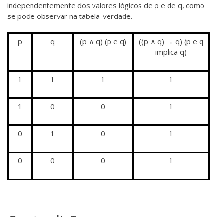
independentemente dos valores lógicos de p e de q, como
se pode observar na tabela-verdade.
p
q
(p ∧ q) (p e q)
((p ∧ q) → q) (p e q
implica q)
1
1
1
1
1
0
0
1
0
1
0
1
0
0
0
1