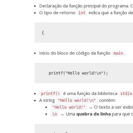
Declaração da função principal do programa.
O tipo de retorno
indica que a função d
int
Início do bloco de código da função
.
main
é uma função da biblioteca
printf()
stdio
A string
contém:
"Hello world!\n"
→ O texto a ser exibi
"Hello world!"
→ Uma
quebra de linha
para que o
\n