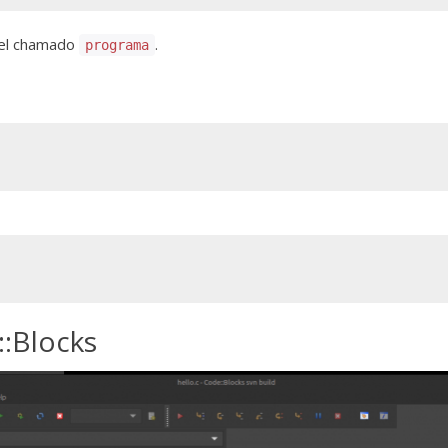
el chamado
.
programa
:Blocks