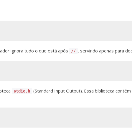
lador ignora tudo o que está após
, servindo apenas para do
//
lioteca
(Standard Input Output). Essa biblioteca contém
stdio.h