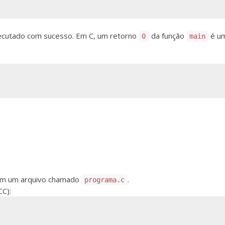
xecutado com sucesso. Em C, um retorno
da função
é um
0
main
 em um arquivo chamado
.
programa.c
CC):