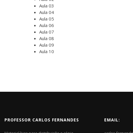
Aula 03
Aula 04
Aula 05
Aula 06
Aula 07
Aula 08
Aula 09
Aula 10
PROFESSOR CARLOS FERNANDES
EMAIL:
Material livre para distribuição e cópia.
carlos.fernand