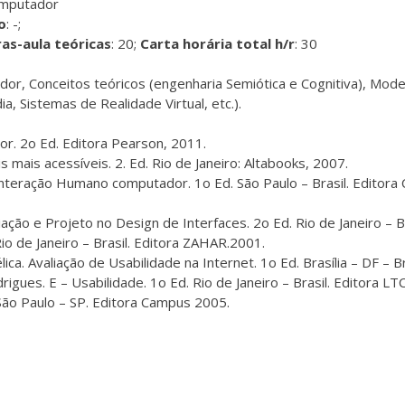
omputador
o
: -;
as-aula teóricas
: 20;
Carta horária total
h/r
: 30
dor, Conceitos teóricos (engenharia Semiótica e Cognitiva), Mo
a, Sistemas de Realidade Virtual, etc.).
. 2o Ed. Editora Pearson, 2011.
s mais acessíveis. 2. Ed. Rio de Janeiro: Altabooks, 2007.
Interação Humano computador. 1o Ed. São Paulo – Brasil. Editora
ção e Projeto no Design de Interfaces. 2o Ed. Rio de Janeiro – Br
io de Janeiro – Brasil. Editora ZAHAR.2001.
a. Avaliação de Usabilidade na Internet. 1o Ed. Brasília – DF – B
ues. E – Usabilidade. 1o Ed. Rio de Janeiro – Brasil. Editora LTC
São Paulo – SP. Editora Campus 2005.