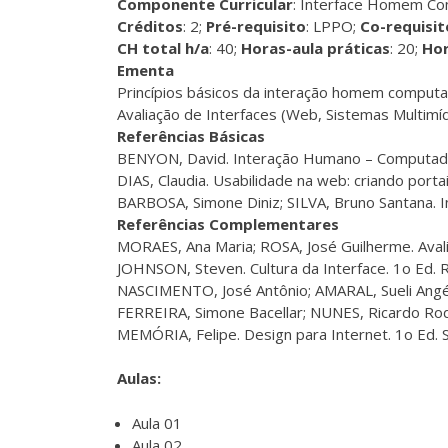
Componente Curricular
: Interface Homem C
Créditos
: 2;
Pré-requisito
: LPPO;
Co-requisit
CH total h/a
: 40;
Horas-aula práticas
: 20;
Hor
Ementa
Princípios básicos da interação homem computa
Avaliação de Interfaces (Web, Sistemas Multimídi
Referências Básicas
BENYON, David. Interação Humano – Computador
DIAS, Claudia. Usabilidade na web: criando portai
BARBOSA, Simone Diniz; SILVA, Bruno Santana. 
Referências Complementares
MORAES, Ana Maria; ROSA, José Guilherme. Avalia
JOHNSON, Steven. Cultura da Interface. 1o Ed. R
NASCIMENTO, José Antônio; AMARAL, Sueli Angélic
FERREIRA, Simone Bacellar; NUNES, Ricardo Rodrig
MEMÓRIA, Felipe. Design para Internet. 1o Ed. 
Aulas:
Aula 01
Aula 02