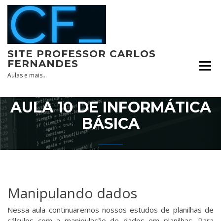
Skip
to
content
SITE PROFESSOR CARLOS
FERNANDES
Aulas e mais…
AULA 10 DE INFORMÁTICA
BÁSICA
Manipulando dados
Nessa aula continuaremos nossos estudos de planilhas de
cálculos com a manipulação de dados em planilhas. Para