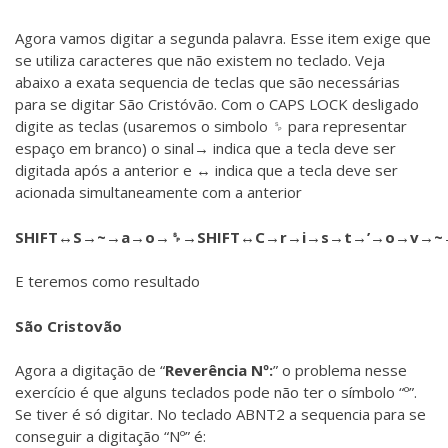
Agora vamos digitar a segunda palavra. Esse item exige que
se utiliza caracteres que não existem no teclado. Veja
abaixo a exata sequencia de teclas que são necessárias
para se digitar São Cristóvão. Com o CAPS LOCK desligado
digite as teclas (usaremos o simbolo ␠ para representar
espaço em branco) o sinal→ indica que a tecla deve ser
digitada após a anterior e ↔ indica que a tecla deve ser
acionada simultaneamente com a anterior
SHIFT↔S→~→a→o→␠→SHIFT↔C→r→i→s→t→’→o→v→~
E teremos como resultado
São Cristovão
Agora a digitação de “
Reverência Nº:
” o problema nesse
exercício é que alguns teclados pode não ter o símbolo “º”.
Se tiver é só digitar. No teclado ABNT2 a sequencia para se
conseguir a digitação “Nº” é: