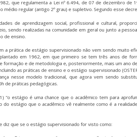
82, que regulamenta a Lei nº 6.494, de 07 de dezembro de 19
 médio regular (antigo 2º grau) e supletivo. Segundo esse decreto
vidades de aprendizagem social, profissional e cultural, propo
eio, sendo realizadas na comunidade em geral ou junto a pessoas 
o de ensino.
m a prática de estágio supervisionado não vem sendo muito efic
mplantado em 1962, em que primeiro se tem três anos de for
e formação e de metodologia e, posteriormente, mais um ano de 
, incluindo as práticas de ensino e o estágio supervisionado 
nça nesse modelo tradicional, que agora vem sendo substitu
0h de práticas pedagógicas.
 1) “o estágio é uma chance que o acadêmico tem para aprofu
o do estágio que o acadêmico vê realmente como é a realidade
 diz que se o estágio supervisionado for visto como: