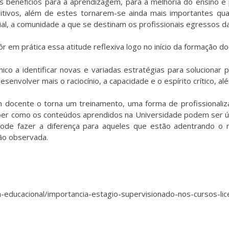
benefícios para a aprendizagem, para a melhoria do ensino e p
sitivos, além de estes tornarem-se ainda mais importantes qu
al, a comunidade a que se destinam os profissionais egressos da
r em prática essa atitude reflexiva logo no início da formação do
co a identificar novas e variadas estratégias para solucionar
esenvolver mais o raciocínio, a capacidade e o espírito crítico, al
 docente o torna um treinamento, uma forma de profissionaliz
ber como os conteúdos aprendidos na Universidade podem ser úte
 pode fazer a diferença para aqueles que estão adentrando 
tão observada.
tica-educacional/importancia-estagio-supervisionado-nos-cursos-l