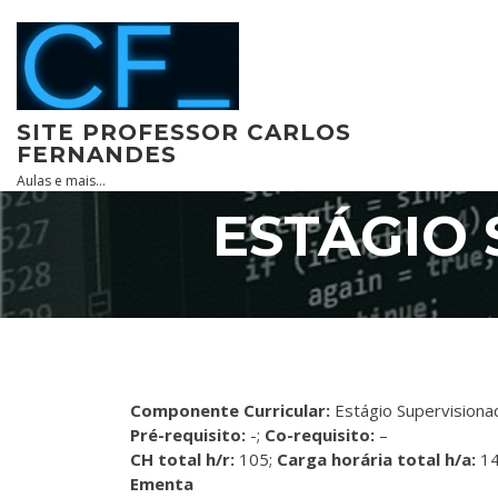
Skip
to
content
SITE PROFESSOR CARLOS
FERNANDES
Aulas e mais…
ESTÁGIO 
Componente Curricular:
Estágio Supervisiona
Pré-requisito:
-;
Co-requisito:
–
CH total h/r:
105;
Car
g
a horária total h/a:
14
Ementa