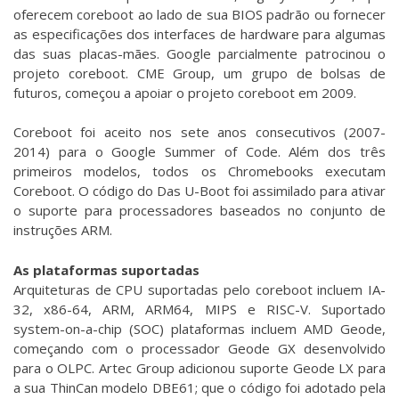
oferecem coreboot ao lado de sua BIOS padrão ou fornecer
as especificações dos interfaces de hardware para algumas
das suas placas-mães. Google parcialmente patrocinou o
projeto coreboot. CME Group, um grupo de bolsas de
futuros, começou a apoiar o projeto coreboot em 2009.
Coreboot foi aceito nos sete anos consecutivos (2007-
2014) para o Google Summer of Code. Além dos três
primeiros modelos, todos os Chromebooks executam
Coreboot. O código do Das U-Boot foi assimilado para ativar
o suporte para processadores baseados no conjunto de
instruções ARM.
As plataformas suportadas
Arquiteturas de CPU suportadas pelo coreboot incluem IA-
32, x86-64, ARM, ARM64, MIPS e RISC-V. Suportado
system-on-a-chip (SOC) plataformas incluem AMD Geode,
começando com o processador Geode GX desenvolvido
para o OLPC. Artec Group adicionou suporte Geode LX para
a sua ThinCan modelo DBE61; que o código foi adotado pela