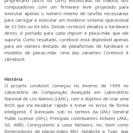
proprietário (BIOS ou UEFI) encontrado na maioria dos
computadores com um firmware leve projetado para
executar apenas o número mínimo de tarefas necessárias
para carregar e executar um moderno sistema operacional
de 32 bits ou 64 bits. Desde coreboot inicializa o hardware
direto, é portado para cada chipset e placa-mãe que ele
suporta. Como resultado, coreboot está disponível apenas
para um número limitado de plataformas de hardware e
modelos de placas-mãe. Uma das variantes Coreboot é
Libreboot.
História
O projeto coreboot começou no inverno de 1999 no
Laboratório de Computação Avançada em Laboratório
Nacional de Los Alamos (LANL), com o objetivo de criar uma
BIOS que iria inicializar rápido e tratar os erros de forma
inteligente. É licenciado sob os termos da GNU General
Public License (GPL). Principais contribuintes incluem LANL,
SiS, AMD, Coresystems e Linux Networx, Inc, bem como
fornecedores de placas-mães MSI, Gigabyte e Tyan, que