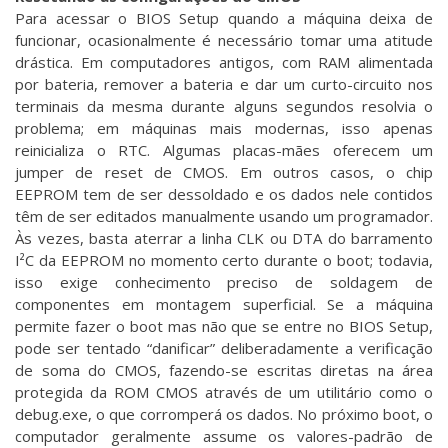
Para acessar o BIOS Setup quando a máquina deixa de
funcionar, ocasionalmente é necessário tomar uma atitude
drástica. Em computadores antigos, com RAM alimentada
por bateria, remover a bateria e dar um curto-circuito nos
terminais da mesma durante alguns segundos resolvia o
problema; em máquinas mais modernas, isso apenas
reinicializa o RTC. Algumas placas-mães oferecem um
jumper de reset de CMOS. Em outros casos, o chip
EEPROM tem de ser dessoldado e os dados nele contidos
têm de ser editados manualmente usando um programador.
Às vezes, basta aterrar a linha CLK ou DTA do barramento
I²C da EEPROM no momento certo durante o boot; todavia,
isso exige conhecimento preciso de soldagem de
componentes em montagem superficial. Se a máquina
permite fazer o boot mas não que se entre no BIOS Setup,
pode ser tentado “danificar” deliberadamente a verificação
de soma do CMOS, fazendo-se escritas diretas na área
protegida da ROM CMOS através de um utilitário como o
debug.exe, o que corromperá os dados. No próximo boot, o
computador geralmente assume os valores-padrão de